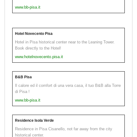
www.bb-pisa.it
Hotel Novecento Pisa
Hotel in Pisa historical center near to the Leaning Tower.
Book directly to the Hotel!
www.hotelnovecento.pisa.it
B&B Pisa
Il calore ed il comfort di una vera casa, il tuo B&B alla Torre
di Pisa !
www.bb-pisa.it
Residence Isola Verde
Residence in Pisa Cisanello, not far away from the city
historical center.