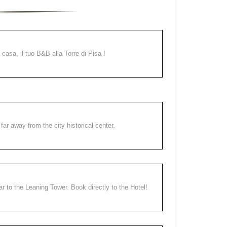
a casa, il tuo B&B alla Torre di Pisa !
far away from the city historical center.
ear to the Leaning Tower. Book directly to the Hotel!