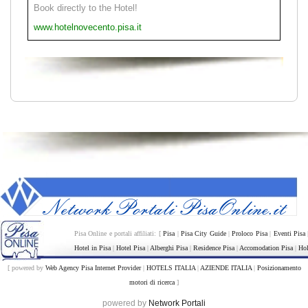
Book directly to the Hotel!
www.hotelnovecento.pisa.it
Pisa Online e portali affiliati: [
Pisa
|
Pisa City Guide
|
Proloco Pisa
|
Eventi Pisa
Hotel in Pisa
|
Hotel Pisa
|
Alberghi Pisa
|
Residence Pisa
|
Accomodation Pisa
|
Hol
[ powered by
Web Agency Pisa Internet Provider
|
HOTELS ITALIA
|
AZIENDE ITALIA
|
Posizionamento
motori di ricerca
]
powered by
Network Portali